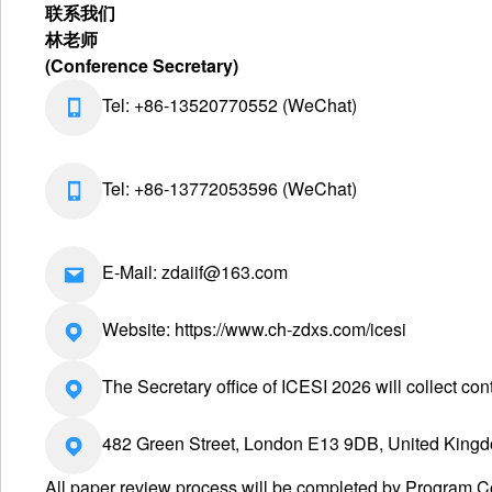
联系我们
林老师
(Conference Secretary)
Tel: +86-13520770552 (WeChat)
Tel: +86-13772053596 (WeChat)
E-Mail: zdaiif@163.com
Website: https://www.ch-zdxs.com/icesi
The Secretary office of ICESI 2026 will collect con
482 Green Street, London E13 9DB, United King
All paper review process will be completed by Program C