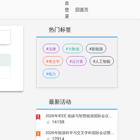
去
登
回首页
录
热门标签
#法律
#大数据
#新能源
#考古学
#云计算
#人工智能
#电力
最新活动
2026年IEEE 低碳与智慧能源国际会议（ICLCSE 2026）
1
14158
2026年能源科学与交叉学科国际会议暨IEEE PES 中国卫星技术委员会SBLC年会
2
12914