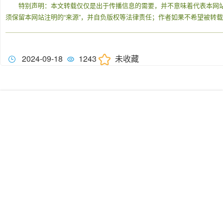
特别声明：本文转载仅仅是出于传播信息的需要，并不意味着代表本网
须保留本网站注明的“来源”，并自负版权等法律责任；作者如果不希望被转
2024-09-18
1243
未收藏
我们的服务
学术会议解决方案
SCI投稿无忧
全球专家认证
论文查重服务
技术支持：
广州唐韵科技
友情链接：
中国科学技术协会
教育部
中国知网
学者网