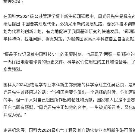
精神火炬”。
在国科大2024级公共管理学博士新生郑润廷眼中，周光召先生是具有
研后提出‘中国要实现现代化，必须采用新的发展思路，要发挥技术创
划为代表的创新计划，有力地促进了我国基础研究的快速发展。”郑润
学科特色，找准问题、提真对策，为服务国家高水平科技自立自强贡献
“展品不仅记录着中国科技史上的重要时刻，也展现了‘两弹一星’精神的
一鸣仔细地看着珍贵的历史文件、科学家们使用过的工具和设备等，了解
愈发强烈。
国科大2024级物理学专业本科新生郑景耀的科学家班主任吴岳良，
光召先生曾经问过的话：“当祖国需要你做出一个选择的时候，你能否
的事，但一个人对自己祖国所作出的牺牲和贡献，国家和人民是不会忘记
田启也颇有感慨，“周光召先生正如他的名字，一生被光所召唤，又化
并成为光。”
走进纪念展，国科大2024级电气工程及其自动化专业本科新生洪可昕