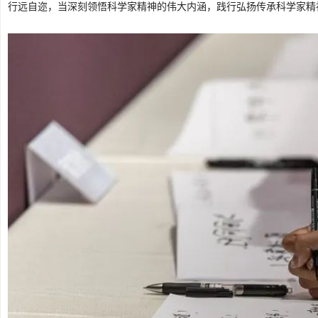
行远自迩，当深刻领悟科学家精神的伟大内涵，践行弘扬传承科学家精神