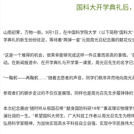
国科大开学典礼后
山雨初霁，万物一新。9月1日，在中国
科学院
大学（以下简称“
国科大
学典礼的新生纷纷驻足，等待着“两弹一星”元勋周光召纪念展的献花仪
“这是一个难得的机会，很荣幸能够完成这样一件庄重而崇高的事情。”
动。在新闻报道中、在开学典礼与开学第一课里，周光召先生的名字已
“一鞠躬——再鞠躬……”随着志愿者的声音，同学们秩序井然地向周光
参观者们的脚步走过的不仅仅是展馆，同样也是周光召先生步履铮铮的
本次纪念展由“随时听从祖国召唤”“献身国防科研19年”“重返理论物理
澜壮阔的一生。“希望国科大师生、广大科技工作者以周光召先生为榜样
弘扬科学家精神，为加快实现高水平科技自立自强、实现中华民族伟大