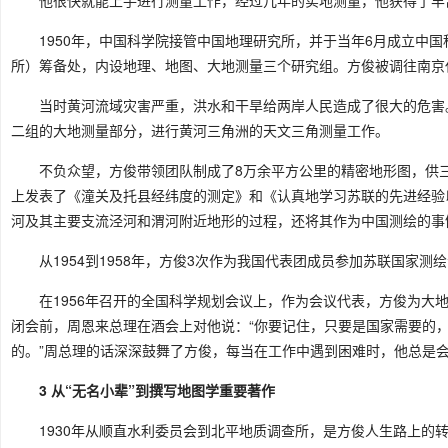
1950年，中国科学院接管中国地理研究所，并于当年6月成立中
所）筹备处，内设地理、地图、大地测量三个研究组。方俊被调往南京
当时黄河流域灾害严重，洪水和干旱给两岸人民造成了很大的危害
二组的大地测量部分，进行黄河三角洲的天文三角测量工作。
不负众望，方俊带领团队制成了8万余平方公里的精密地形图，供
上发表了《潼关及托县经纬度的测定》和《认真地学习苏联的先进经验
河及其主要支流泾河和渭河附近地形的过程，还将其作为中国测绘的事
从1954到1958年，方俊3次作为我国代表团成员参加苏联国家
在1956年召开的全国科学规划会议上，作为会议代表，方俊为大
闭会前，周恩来总理在酒会上对他说：“你要记住，只要是国家需要的
的。”周总理的话深深鼓舞了方俊，每当在工作中遇到困难时，他总是
3 从“无名小辈”到撰写地图学重要著作
1930年从顺直水利委员会到北平地质调查所，是方俊人生路上的