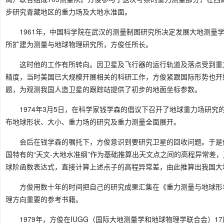
步研究青藏地区的重力场及大地水准面。
1961年，中国科学院在武汉的测量制图研究所决定发展大地测量
所扩建为测量与地球物理研究所，方俊任所长。
这时他的工作有所转向。因卫星及飞行器的运行轨道及落点受到重
精度，当时美国已大规模开展相关的科研工作，方俊紧跟国际形势也开
题，为观测我国人造卫星的跟踪站提供了初步的地面坐标参数。
1974年3月5日，在科学家钱学森的倡议下召开了地球重力场研究
布地球形状、大小、重力场的研究及重力测量全面展开。
会后在钱学森的嘱托下，方俊意识到要研究卫星的回收问题。于是
国特有的“天文-大地水准纲”作为基础推算出天文点之间的高程异常差
球阶函数表达式，直接计算上述点子的高程异常差，由此推算出我国大
方俊用数十年的时间把自己的研究成果汇集在《重力测量与地球形
理方向重要的参考书籍。
1979年，方俊在IUGG（国际大地测量学和地球物理学联合会）