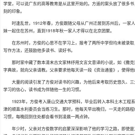
学堂，可以说广东的高等教育是从这里开始的。方遥的案头放了很多书
刻的印象。
时逢乱世，1912年春，方俊跟随父母从广州迁居到苏州后，一家
妹一起住在苏州，直到1918年秋一家人才得以在北京团聚。
在苏州时，方俊的心思不在学习上，报考了两所中学但均未被录取
写作方法，还鼓励他多读书、读好书。
那时家中藏了数本清末古文家林纾用文言文意译的小说，如《撒克
字典故，就向父亲请教。父亲要求他每天读一段《资治通鉴》，使得他
大量的阅读引发了方俊对读书的兴趣，为他后来考取历史悠久、三
学习的信心，读书成为伴随他一生的习惯。
1923年，方俊考入唐山交通大学预科，毕业后转入本科土木工程
津的顺直水利委员会当练习生。那时，他每天早出晚归，一天走的路程
习惯，每晚回到住处都会看书到凌晨一两点钟。
年少时，父亲对方俊数学的启蒙深深影响了他的学习之路，即使是