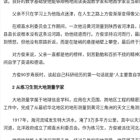
读。良好的数学基础使他能够顺畅地阅读美国数学家和地图学家亚当斯
父亲不只在学习上为他指点迷津，在人生之路上方俊渐渐变得像父
在顺直水利委员会工作期间，一次他沿黄河测量到陕西省河津县，
县县长说根本没有这条沿河路，劝他绕道而行。方俊坚持沿河而行，最
到愤怒，但他没有原路折返，而是在陡峭的悬崖峭壁上攀登，最后终于
对方俊来说，父亲一直都是他的榜样，刻苦勤勉和百折不挠的精神
间自学了英语和德语。
方俊90岁寿辰时，谈起自己科研经历的第一句话就是“人主要靠自学
2 从练习生到大地测量学家
大地测量学属于地球信息学科，应用在大范围、跨地区工程的精密
工作中，完成了从最初华北地区的地形测量到黄河三角洲的天文三角测
1917年，海河流域发生特大洪水，淹了3万多平方公里，其中以
河道，北洋政府成立了顺直水利委员会。作为练习生，方俊被派往河北
他很快就能上手进行测量工作，经过几年的实地测量，他获得了丰