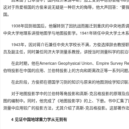
这对于热爱祖国的方俊来说无疑是一种巨大的侮辱，他大声回答：“要
国。
1938年回到祖国后，他辗转到了因抗战而搬迁到重庆的中央地质
中央大学地理系讲授地图学与地图投影学。1941年转任中央大学土木
1943年，因对蒋介石兼任中央大学校长不满，方俊选择辞去教授
员及副主任，同时兼任同济大学测量系教授，讲授当时测量科学的前沿
在此时期，他在American Geophysical Union、Empire
伯特投影在中国的应用、兰伯特投影上的方向和距离改正等一系列问题
在此阶段，方俊把在德国学习到的知识与原来的地图测绘学知识联
对于地图投影学中的兰伯特等角投影和高斯-克吕格投影的原理及
图的编制中。同时，他完成了《地图投影学》的上、下册。书中汇集了
测量中应用较广的投影方法，尤其介绍了高斯-克吕格投影。这部著作
4 见证中国地球重力学从无到有