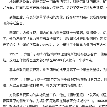
地球形状及重力场研究是一门重要的学科，对研究地球的形状、确
兴方向，回国后毅然开展地球重力学研究，见证了这一学科从无到有。
到德国后，有良好测量学基础的方俊开始在耶拿地震研究所跟随著
研究接近空白。
回国后，方俊发现，国内的重力测量基础十分薄弱，数据极少、使
下，他仍发表了《重力异常与垂线偏差》《我国的地壳均衡问题》等多
表了论文《中国的正常重力公式》，文中概述了中国重力值的分布方式
1957年，方俊与苏联科学院地球物理研究所教授布朗热合作，使
处。这项工作使得全国大部分地区每500千米就有一个基本点。
基本点联测精度很高，比布朗热的成果提高了一个半量数量级，为
1959年，他提出了以平均重力异常为基础的方格模板计算方法，
联、东欧及我国的教科书中，称之为“方俊方格模板法”。
方俊很重视国内的实地测量工作，他在《测绘通报》上发表的《迎
青藏高原的测绘工作。为填补西藏地区在科学研究领域的空白，1960
局）联合组成105测量队。方俊参与了这次考察的重力测量部分，在西