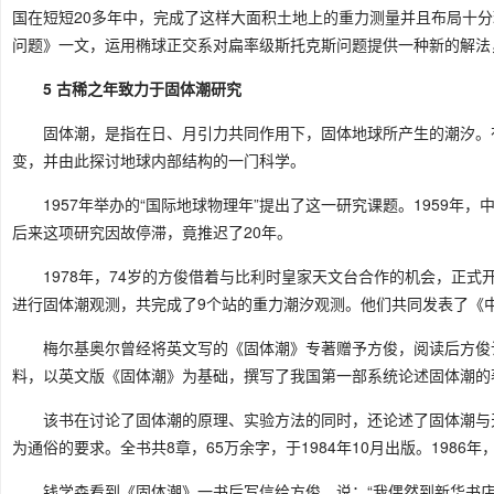
国在短短20多年中，完成了这样大面积土地上的重力测量并且布局十
问题》一文，运用椭球正交系对扁率级斯托克斯问题提供一种新的解法
5 古稀之年致力于固体潮研究
固体潮，是指在日、月引力共同作用下，固体地球所产生的潮汐。
变，并由此探讨地球内部结构的一门科学。
1957年举办的“国际地球物理年”提出了这一研究课题。1959
后来这项研究因故停滞，竟推迟了20年。
1978年，74岁的方俊借着与比利时皇家天文台合作的机会，正
进行固体潮观测，共完成了9个站的重力潮汐观测。他们共同发表了《
梅尔基奥尔曾经将英文写的《固体潮》专著赠予方俊，阅读后方俊
料，以英文版《固体潮》为基础，撰写了我国第一部系统论述固体潮的
该书在讨论了固体潮的原理、实验方法的同时，还论述了固体潮与
为通俗的要求。全书共8章，65万余字，于1984年10月出版。198
钱学森看到《固体潮》一书后写信给方俊，说：“我偶然到新华书店