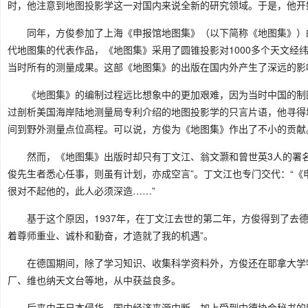
时，他注意到地图投影学这一对国内来说全新的研究领域。于是，他开
同年，方俊参加了上海《申报馆地图集》（以下简称《地图集》）
代地图集的代表作品，《地图集》采用了圆锥投影对1000多个天文经
当时所有的测量成果。这部《地图集》的出版在国内外产生了深远的影
《地图集》的编制过程远比想象中的更加艰难，因为当时中国的制
过剖析美国海岸陆地测量局专利介绍的地图投影学的只言片语，他寻得
间到野外测量点位高程。可以说，方俊为《地图集》作出了不小的贡献
然而，《地图集》出版时却只有丁文江、翁文灏和曾世英3人的署名
俊先生者悉心任事，则虽有计划，亦成空言”。丁文江也专门交代：“
很对不起他的，此人必须深造……”
基于这个原因，1937年，在丁文江去世的第二年，方俊得到了去
着尊师重业、诚朴和勤奋，才造就了我的机遇”。
在德国期间，除了学习知识、收集科学资料外，方俊还在耶拿大学
厂、维也纳天文台等地，从中获益良多。
后来由于日本侵华，国内经济来源中断，加上受到中德协会秘书的