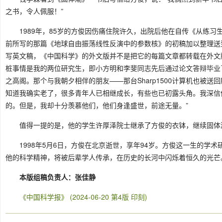
之书，令人佩服！”
1989年，85岁的方俊因伤痛住院许久，出院后他在自传《从练
前所写的那篇《地球自由振荡线性反演中的参数核》的初稿加以整理送到
写英文稿，《中国科学》的外文版并不是把它的每篇文章都转载在外文
桩事情是我的两位研究生，即小方明和李斐同志先后通过论文答辩毕业
之高阁。那个与我朝夕相伴的朋友——那台Sharp1500计算机也被
知道我确实老了，很多青年人已相继成长，有些也已初露头角。我深信
的。但是，我却十分羡慕他们，他们身逢盛世，前途无量。”
值得一提的是，他的学生许厚泽院士继承了方俊的衣钵，继续固体
1998年5月6日，方俊在北京逝世，享年94岁。方俊这一生的学
他的科学精神，将被后辈学人传承，在历史的长河中闪烁着恒久的光芒
本版组稿负责人：张佳静
《中国科学报》 (2024-06-20 第4版 印刻)