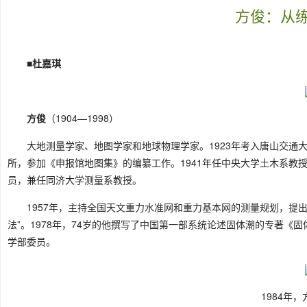
方俊：从
■杜嘉琪
方俊
（1904—1998）
大地测量学家、地图学家和地球物理学家。1923年考入唐山交通大
所，参加《申报馆地图集》的编纂工作。1941年任中央大学土木系教
员，兼任同济大学测量系教授。
1957年，主持全国天文重力水准网和重力基本网的测量规划，提
法”。1978年，74岁的他撰写了中国第一部系统论述固体潮的专著《
学部委员。
1984年