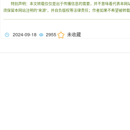
特别声明：本文转载仅仅是出于传播信息的需要，并不意味着代表本网
须保留本网站注明的“来源”，并自负版权等法律责任；作者如果不希望被转
2024-09-18
2955
未收藏
我们的服务
学术会议解决方案
SCI投稿无忧
全球专家认证
论文查重服务
技术支持：
广州唐韵科技
友情链接：
中国科学技术协会
教育部
中国知网
学者网