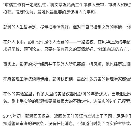
“审稿工作有一定随机性，将文章发给两三个审稿人去审，审稿人如果
投稿。”彭湃认为，最难也最重要的是保持内心平和。
彭湃的人生哲学是：尽量把事情做好，但对于自己控制之外的事情，也
在外人眼中，彭湃也许是令人羡慕的——一路名校、在风华正茂的年纪
求好学校、顶刊论文，只要在做有意义的事情就好，“找准前进的方向，
事实上，彭湃的求学经历并不像外人所见那般一帆风顺，他也经历过很
在麻省理工学院读博伊始，彭湃认识到，虽然许多厉害的物理学家都做
在他的实验室里，许多大型的实验仪器比彭湃的年龄还大，因老旧出
务。刚上手实验的彭湃需要带着很大的不确定性，边做实验边自己摸索
2019年初，彭湃回国探亲，返回美国时签证审查遇上了问题，足足拖
知道签证审查的进度条，没有任何消息，不知道何时能回到实验室继续