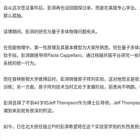
自从这次签证事件后，彭湃再也没回国探过亲，而是在美国专心学业。
那么孤独。
读博期间，彭湃的研究与量子多体物理问题有关。
在低能物理中，第一性原理及其基本模型为大家所熟悉。但在量子多体
验手段。彭湃跟随导师Paola Cappellaro，通过核磁共振平台
系统的统一行为。
而在普林斯顿大学做博后时，彭湃转做原子阵列实验，这对他而言是很
训练；另一方面，原子阵列技术当时正处于发展阶段，前景尚不明朗，
彭湃选择了不到40岁的Jeff Thompson作为博士后导师。Jeff T
潮到来前就有很深的积淀。
如今，已在北大担任独立PI的彭湃希望将在这个实验室学到的东西发