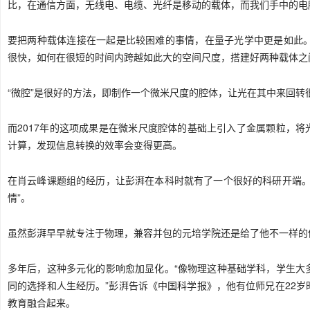
比，在通信方面，无线电、电缆、光纤是移动的载体，而我们手中的电
要把两种载体连接在一起是比较困难的事情，在量子光学中更是如此。首
很快，如何在很短的时间内跨越如此大的空间尺度，搭建好两种载体之间
“微腔”是很好的方法，即制作一个微米尺度的腔体，让光在其中来回转
而2017年的这项成果是在微米尺度腔体的基础上引入了金属颗粒，将
计算，发现信息转换的效率会变得更高。
在肖云峰课题组的经历，让彭湃在本科时就有了一个很好的科研开端。
情”。
虽然彭湃早早就专注于物理，兼容并包的元培学院还是给了他不一样的
多年后，这种多元化的影响愈加显化。“像物理这种基础学科，学生大
同的选择和人生经历。”彭湃告诉《中国科学报》，他有位师兄在22
教育融合起来。