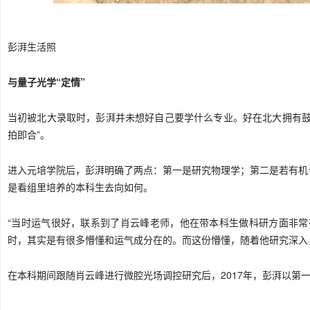
彭湃生活照
与量子光学“定情”
当初被北大录取时，彭湃并未想好自己要学什么专业。好在北大拥有鼓
拍即合”。
进入元培学院后，彭湃明确了两点：第一是研究物理学；第二是若有机
是看组里培养的本科生去向如何。
“当时运气很好，联系到了肖云峰老师，他在带本科生做科研方面非常
时，其实是有很多懵懂和运气成分在的。而这份懵懂，随着他研究深入
在本科期间跟随肖云峰进行微腔光场调控研究后，2017年，彭湃以第