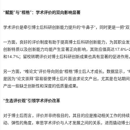
“赋能”与“桎梏”：学术评价的双向影响显著
学术评价是牵引博士后科研创新能力提升的“牛鼻子”，同时更是一把“双
一方面，良好的评价制度有助于提高博士后科研创新能力，为其职业发
创新特质以及创新能力均能产生显著正向影响，其效应值高达17.6%~2
和14.7%；留校转聘评价对博士后科研创新成果也具有显著的促进作用，
另一方面，“唯论文”评价导向则会“桎梏”博士后人才成长。数据显示，“
是因为“论文崇拜”容易驱使博士后片面追求论文产出，尤其是在站期间
产出一些缺乏创新性和深度的低质量成果。
“生态评价观”引领学术评价改革
对于博士后而言，评价并非终极目的，其目的应是推动相关工作的持续
动、弹性的角度，审思学术评价与人才发展之间的关系，进而撬动博士