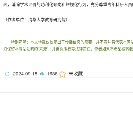
面，消除学术评价的功利化倾向和短视化行为，充分尊重青年科研人员
（作者单位：清华大学教育研究院）
特别声明：本文转载仅仅是出于传播信息的需要，并不意味着代表本网
须保留本网站注明的“来源”，并自负版权等法律责任；作者如果不希望被转
2024-09-18
1688
未收藏
我们的服务
学术会议解决方案
SCI投稿无忧