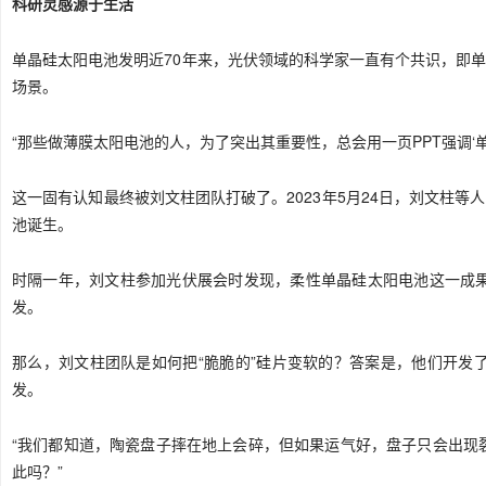
科研灵感源于生活
单晶硅太阳电池发明近70年来，光伏领域的科学家一直有个共识，即单
场景。
“那些做薄膜太阳电池的人，为了突出其重要性，总会用一页PPT强调‘
这一固有认知最终被刘文柱团队打破了。2023年5月24日，刘文柱等
池诞生。
时隔一年，刘文柱参加光伏展会时发现，柔性单晶硅太阳电池这一成
发。
那么，刘文柱团队是如何把“脆脆的”硅片变软的？答案是，他们开发
发。
“我们都知道，陶瓷盘子摔在地上会碎，但如果运气好，盘子只会出现
此吗？”