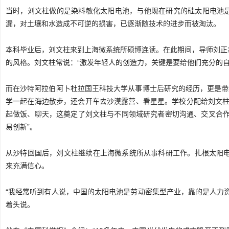
当时，刘文柱做的是染料敏化太阳电池，与他现在研究的硅太阳电池
漏，对土壤和水造成不可逆的损害，已逐渐随技术的进步而被淘汰。
本科毕业后，刘文柱来到上海微系统所硕博连读。在此期间，导师刘正
的风格。刘文柱常说：“激发年轻人的创造力，关键是要给他们充分的自
而在沙特阿拉伯阿卜杜拉国王科技大学从事博士后研究的经历，更是带
学一起在海边
散步
，还会开车去沙漠露营、看星星。学校分配给刘文柱
起做饭、聊天，这奠定了刘文柱与不同领域研究者密切沟通、交叉合作
易创新”。
从沙特回国后，刘文柱继续在上海微系统所从事科研工作。扎根太阳电
来充满信心。
“我经常听到有人说，中国的太阳电池是劳动密集型产业，靠的是人力
着头说。