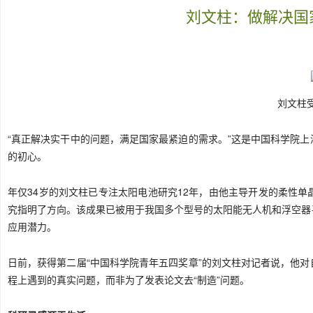
刘文柱：做解决国
刘文柱
“真正解决实干中的问题，满足国家最紧迫的需求。”这是中国
科学院
上
的初心。
年仅34岁的刘文柱已专注太阳电池研究12年，由他主导开发的柔性
究指明了方向。该成果已被用于我国多个型号的太阳能无人机和浮空器
应用潜力。
日前，获得第二届“中国科学院青年五四奖章”的刘文柱对记者说，他
程上遇到的真实问题，而非为了发表论文去“制造”问题。