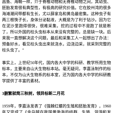
昌鱼、海鞘一样，介于脊椎动物和无脊椎动物之间，其幼虫、
胚胎发育很有典型性，有极高的研究价值。它在胶州湾的很多
海滩潮间带都有生长，尤以薛家岛和黄岛最密集。这种虫子有
两三根筷子长，身体分泌黏液，大概是为了利于钻沙。因为它
在泥沙里跑得很快，很难采集，挖的过程中不是跑了就是断
了，所以外国的柱头虫标本从来没有完整的，总是缺一块。后
来我一直想解决这个问题，最后和采集工人一起想出了办法：
预备好水，看见柱头虫出来就浇水，边浇边采，就采到完整的
柱头虫了。”
事实上，上世纪50年代，国内各大中学的科研、教学所用生物
标本，主要来自山大生物标本站。毫无疑问，李嘉泳制作的标
本，不仅为山大生物系的标本室，还为国内各大中学的科研教
学提供了丰富的素材。
3删繁就简三秋树，领异标新二月花
1959年，李嘉泳发表了《强棘红螺的生殖和胚胎发育》，1960
年又完成了《金乌贼在我国黄渤海的结群、生殖、洄游和发