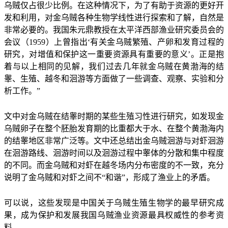
乌贼仅占很少比例。在这种情况下，为了有助于资源的更好开
发和利用，对金乌贼各种生物学线性进行探索和了解，自然是
非常必要的。我国朱元鼎教授在太平洋西部渔业研究委员会的
会议（1959）上曾指出‘有关金乌贼繁殖、产卵和发育过程的
研究，对增值和保护这一重要资源具有重要的意义’。正是抱
着与以上相同的见解，我们过去几年就金乌贼在黄渤海的结
睾、生殖、越冬和洄游等方面做了一些调查、观察、实验和分
析工作。”
文中对金乌贼在结睾时期的某些生殖习性进行研究，如发现金
乌贼卵子在整个胚胎发育期的比重都大于水、在整个黄渤海内
的结睾地区非常广泛等。文中还总结出金乌贼洄游与对虾洄游
在洄游路线、洄游时间以及洄游过程中睾体的分散和集中程度
的不同。而金乌贼和对虾在越冬场内分布密度的不一致，充分
说明了金乌贼和对虾之间不“和谐”，形成了渔业上的矛盾。
可以说，这些发现是中国关于乌贼生殖生物学的最早研究成
果，成为保护和发展我国乌贼渔业资源最具权威性的参考资
料。