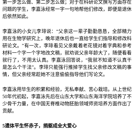
第一步怎么做、第二步怎么做；对于在科研论文撰写方面存在
问题的学生，李嘉泳经常一字一句地帮他们修改，即便是退休
后依然如此。
李嘉泳的小女儿李琲说：“父亲这一辈子勤勤恳恳，全部精力
用在生物学研究上，晚年退休后也一直给学生们指导和修改科
研论文。”有一次，李琲看见父亲戴着老花镜对着字典和参考
材料一个字一个字地改文稿，就劝说父亲年龄大了，随便看看
就行了，不用太认真。李嘉泳回答说，“我就不知道不认真干
是怎么个干法”。李琲只能强行推掉学生找父亲修改文稿的事
情，但父亲经常趁她不注意偷偷指导他们写论文。
李嘉泳用毕生的积累和经验，无私奉献、苦心栽培。从上世纪
50年代初起，李嘉泳先后在山东大学和山东海洋学院培养了不
少骨干力量，在中国无脊椎动物胚胎领域师资培养方面作出了
贡献。
5遗体平生怀赤子，捐躯成全大爱心