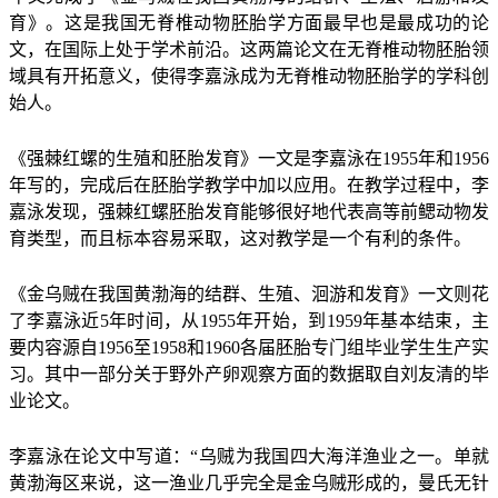
育》。这是我国无脊椎动物胚胎学方面最早也是最成功的论
文，在国际上处于学术前沿。这两篇论文在无脊椎动物胚胎领
域具有开拓意义，使得李嘉泳成为无脊椎动物胚胎学的学科创
始人。
《强棘红螺的生殖和胚胎发育》一文是李嘉泳在1955年和1956
年写的，完成后在胚胎学教学中加以应用。在教学过程中，李
嘉泳发现，强棘红螺胚胎发育能够很好地代表高等前鳃动物发
育类型，而且标本容易采取，这对教学是一个有利的条件。
《金乌贼在我国黄渤海的结群、生殖、洄游和发育》一文则花
了李嘉泳近5年时间，从1955年开始，到1959年基本结束，主
要内容源自1956至1958和1960各届胚胎专门组毕业学生生产实
习。其中一部分关于野外产卵观察方面的数据取自刘友清的毕
业论文。
李嘉泳在论文中写道：“乌贼为我国四大海洋渔业之一。单就
黄渤海区来说，这一渔业几乎完全是金乌贼形成的，曼氏无针