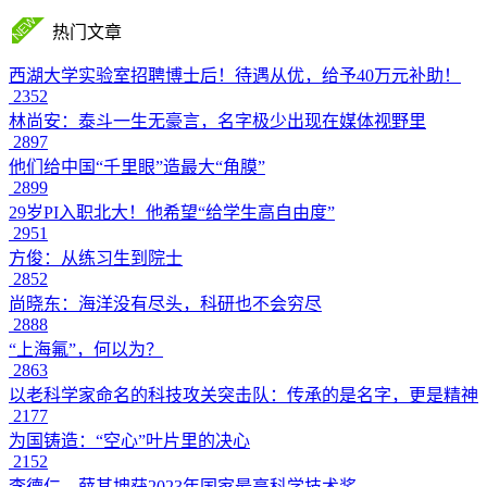
热门文章
西湖大学实验室招聘博士后！待遇从优，给予40万元补助！
2352
林尚安：泰斗一生无豪言，名字极少出现在媒体视野里
2897
他们给中国“千里眼”造最大“角膜”
2899
29岁PI入职北大！他希望“给学生高自由度”
2951
方俊：从练习生到院士
2852
尚晓东：海洋没有尽头，科研也不会穷尽
2888
“上海氟”，何以为？
2863
以老科学家命名的科技攻关突击队：传承的是名字，更是精神
2177
为国铸造：“空心”叶片里的决心
2152
李德仁、薛其坤获2023年国家最高科学技术奖