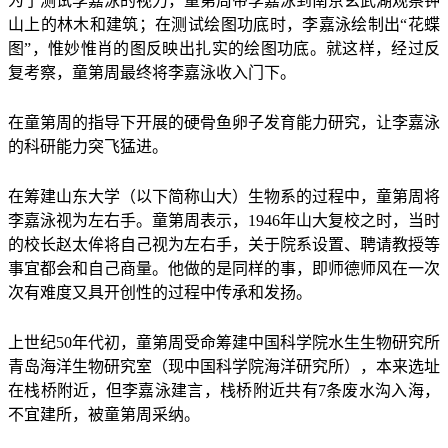
为了测试李嘉泳的视力，童第周带李嘉泳到南京玄武湖观察钟
山上的林木和建筑；在测试绘图功底时，李嘉泳绘制出“花蝶
图”，惟妙惟肖的图反映出扎实的绘图功底。就这样，经过反
复考察，童第周最终将李嘉泳收入门下。
在童第周的指导下开展的硬骨鱼卵子发育能力研究，让李嘉泳
的科研能力突飞猛进。
在筹建山东大学（以下简称山大）生物系的过程中，童第周将
李嘉泳视为左右手。童第周表示，1946年山大复校之时，当时
的校长赵太侔将自己视为左右手，关于院系设置、聘请教授等
事宜都会和自己商量。他做的是同样的事，即师德师风在一次
次有难度又具开创性的过程中传承和发扬。
上世纪50年代初，童第周受命筹建中国
科学院
水生生物研究所
青岛海洋生物研究室（现中国科学院海洋研究所），本来选址
在栈桥附近，但李嘉泳建言，栈桥附近共有7条废水沟入海，
不宜建所，被童第周采纳。