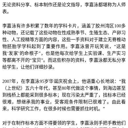
无论资料分享、标本制作还是论文指导，李嘉泳都堪称为人师
表。
李嘉泳有许多积累了数年的学科卡片，涵盖了胶州湾区100多
种动物，还记载了这些动物在性成熟季节、生殖生态、产卵习
性、人工授精等方面的内容，这些一手资料对于建立无脊椎动
物胚胎学学科起到了重要作用。李嘉泳曾开玩笑说，“这是
我‘发家’的命根子”，也是他每次给学生上实验课、生产实习
等都离不开的“宝贝”。而这些积存的资料，李嘉泳都无私分享
给学生，让他们详细抄录。
2007年，在李嘉泳95岁华诞庆祝会上，他语重心长地说：“我
（上世纪）五六十年代，甚至80年代做这个事情，到海边甚至
到栈桥上都能采到很多标本；现在污染太严重了，找标本已经
很难，想继承我的事业，受客观条件限制已很难了。由此看
来，科学研究工作，在很多时候也需要抓住时机。”
对于在制作标本方面不得要领的学生，李嘉泳则手把手教他们