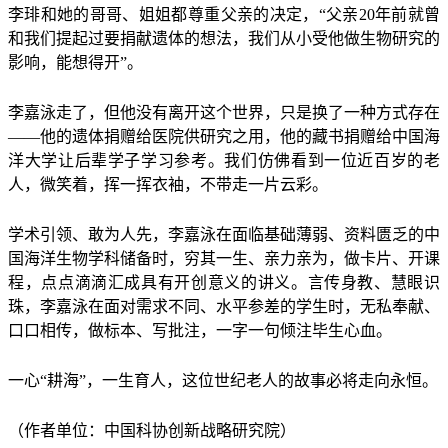
李琲和她的哥哥、姐姐都尊重父亲的决定，“父亲20年前就曾
和我们提起过要捐献遗体的想法，我们从小受他做生物研究的
影响，能想得开”。
李嘉泳走了，但他没有离开这个世界，只是换了一种方式存在
——他的遗体捐赠给医院供研究之用，他的藏书捐赠给中国海
洋大学让后辈学子学习参考。我们仿佛看到一位近百岁的老
人，微笑着，挥一挥衣袖，不带走一片云彩。
学术引领、敢为人先，李嘉泳在面临基础薄弱、资料匮乏的中
国海洋生物学科储备时，穷其一生、亲力亲为，做卡片、开课
程，点点滴滴汇成具有开创意义的讲义。言传身教、慧眼识
珠，李嘉泳在面对需求不同、水平参差的学生时，无私奉献、
口口相传，做标本、写批注，一字一句倾注毕生心血。
一心“耕海”，一生育人，这位世纪老人的故事必将走向永恒。
（作者单位：中国科协创新战略研究院）