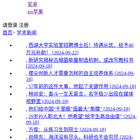
安卓
ios苹果
请登录
注册
首页
>
学术新闻
.
西湖大学实验室招聘博士后！待遇从优，给予40
万元补助！ [2024-09-22]
.
新研究揭秘古细菌能量制造机制，或改写教科书
[2024-09-18]
.
拔尖创新人才需要怎样的自主培养体系 [2024-09-
18]
.
57年前的这件大事，他起了关键作用 [2024-09-18]
.
林尚安：泰斗一生无豪言，名字极少出现在媒体
视野里 [2024-09-18]
.
他们给中国“千里眼”造最大“角膜” [2024-09-18]
.
29岁PI入职北大！他希望“给学生高自由度” [2024-
09-18]
.
方俊：从练习生到院士 [2024-09-18]
.
尚晓东：海洋没有尽头，科研也不会穷尽 [2024-