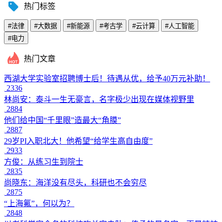
热门标签
#法律
#大数据
#新能源
#考古学
#云计算
#人工智能
#电力
热门文章
西湖大学实验室招聘博士后！待遇从优，给予40万元补助！
2336
林尚安：泰斗一生无豪言，名字极少出现在媒体视野里
2884
他们给中国“千里眼”造最大“角膜”
2887
29岁PI入职北大！他希望“给学生高自由度”
2933
方俊：从练习生到院士
2835
尚晓东：海洋没有尽头，科研也不会穷尽
2875
“上海氟”，何以为？
2848