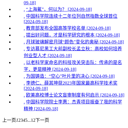
09-18]
.
“上海氟”，何以为？ [2024-09-18]
.
中国科学院连续十二年位列自然指数全球首位
[2024-09-18]
.
教育部发布全国高等学校名单 [2024-09-18]
.
提出好问题，才是科学研究的根本 [2024-09-18]
.
月球玻璃解密月球“颜色”变化的奥秘 [2024-09-18]
.
专访慕尼黑工大前副校长孟立秋：高校如何培养
创业型人才 [2024-09-18]
.
以老科学家命名的科技攻关突击队：传承的是名
字，更是精神 [2024-09-18]
.
为国铸造：“空心”叶片里的决心 [2024-09-18]
.
李德仁、薛其坤获2023年国家最高科学技术奖
[2024-09-18]
.
欧美高校博士论文盲审制度有何启示 [2024-09-18]
.
中国科学院院士李惠：杰青项目振奋了我的科学
精神 [2024-09-18]
上一页
1
2
3
4
5
...
12
下一页